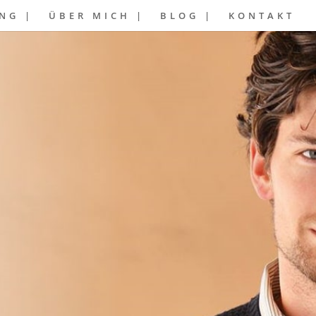
NG |
ÜBER MICH |
BLOG |
KONTAKT