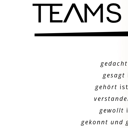
gedacht
gesagt
gehört
is
verstand
gewollt
gekonnt und 