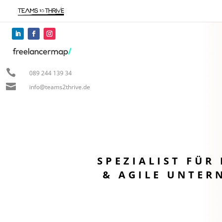

089 244 139 34

info@teams2thrive.de
SPEZIALIST FÜR
& AGILE UNTE