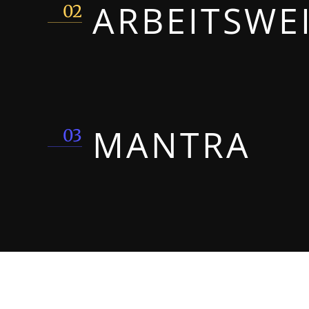
ARBEITSWE
02
MANTRA
03