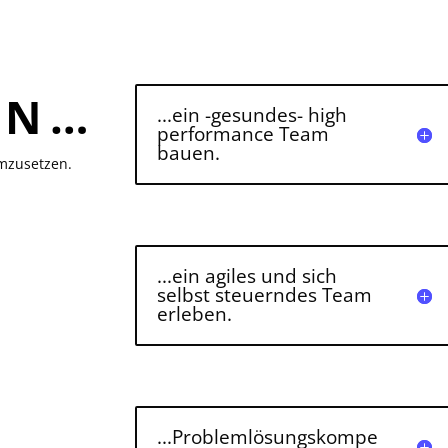
EN…
...ein -gesundes- high
performance Team
bauen.
umzusetzen.
...ein agiles und sich
selbst steuerndes Team
erleben.
...Problemlösungskompe