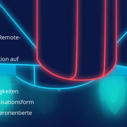
Remote-
ion auf
gkeiten
nisationsform
rorientierte