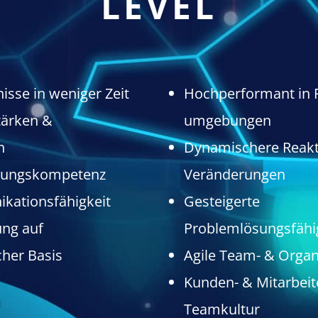
LEVEL
isse in weniger Zeit
Hochperformant in 
Stärken &
umgebungen
n
Dynamischere Reakt
rungskompetenz
Veränderungen
ationsfähigkeit
Gesteigerte
ng auf
Problemlösungsfähi
cher Basis
Agile Team- & Orga
Kunden- & Mitarbeite
Teamkultur